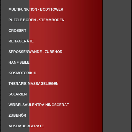
MULTIFUNKTION - BODYTOWER
PUZZLE BODEN - STEMMBÖDEN
CROSSFIT
REHAGERÄTE
SPROSSENWÄNDE - ZUBEHÖR
HANF SEILE
KOSMOTORIK ®
THERAPIE-MASSAGELIEGEN
SOLARIEN
WIRBELSÄULENTRAININGSGERÄT
ZUBEHÖR
AUSDAUERGERÄTE