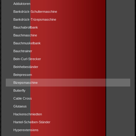
Adduktoren
Bankdrück-Schultermaschine
Bankdrück-Trizepsmaschine
Bauchabrollbank
Bauchmaschine
Bauchmuskelbank
Bauchtrainer
Bein-Curl-Strecker
Beinhebeständer
Beinpressen
Bizepsmaschine
Butterfly
Cable Cross
Glutaeus
Hackenschmiedten
Hantel-Scheiben-Ständer
Hyperextensions