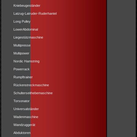
Kniebeugeständer
Latzug-Latruder-Ruderhantel
Long Pulley
LowerAbdominal
Liegestützmaschine
Multipresse
Multipower
Nordic Hamstring
Powerrack
Rumpftrainer
Rückenstreckmaschine
Schulterseithebemaschine
Torsonator
Universalständer
Wadenmaschine
Wandzuggerät
Abduktoren