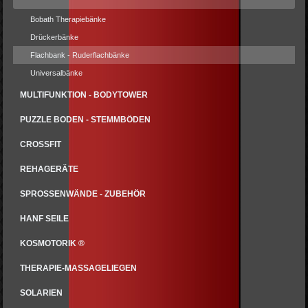
Bobath Therapiebänke
Drückerbänke
Flachbank - Ruderflachbänke
Universalbänke
MULTIFUNKTION - BODYTOWER
PUZZLE BODEN - STEMMBÖDEN
CROSSFIT
REHAGERÄTE
SPROSSENWÄNDE - ZUBEHÖR
HANF SEILE
KOSMOTORIK ®
THERAPIE-MASSAGELIEGEN
SOLARIEN