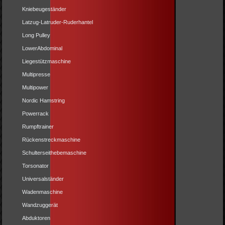
Kniebeugeständer
Latzug-Latruder-Ruderhantel
Long Pulley
LowerAbdominal
Liegestützmaschine
Multipresse
Multipower
Nordic Hamstring
Powerrack
Rumpftrainer
Rückenstreckmaschine
Schulterseithebemaschine
Torsonator
Universalständer
Wadenmaschine
Wandzuggerät
Abduktoren