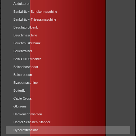
Adduktoren
Bankdrück-Schultermaschine
Bankdrück-Trizepsmaschine
Bauchabrollbank
Bauchmaschine
Bauchmuskelbank
Bauchtrainer
Bein-Curl-Strecker
Beinhebeständer
Beinpressen
Bizepsmaschine
Butterfly
Cable Cross
Glutaeus
Hackenschmiedten
Hantel-Scheiben-Ständer
Hyperextensions