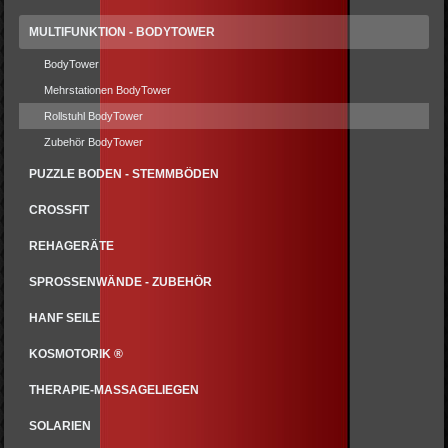
MULTIFUNKTION - BODYTOWER
BodyTower
Mehrstationen BodyTower
Rollstuhl BodyTower
Zubehör BodyTower
PUZZLE BODEN - STEMMBÖDEN
CROSSFIT
REHAGERÄTE
SPROSSENWÄNDE - ZUBEHÖR
HANF SEILE
KOSMOTORIK ®
THERAPIE-MASSAGELIEGEN
SOLARIEN