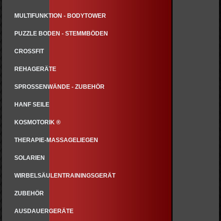
MULTIFUNKTION - BODYTOWER
PUZZLE BODEN - STEMMBÖDEN
CROSSFIT
REHAGERÄTE
SPROSSENWÄNDE - ZUBEHÖR
HANF SEILE
KOSMOTORIK ®
THERAPIE-MASSAGELIEGEN
SOLARIEN
WIRBELSÄULENTRAININGSGERÄT
ZUBEHÖR
AUSDAUERGERÄTE