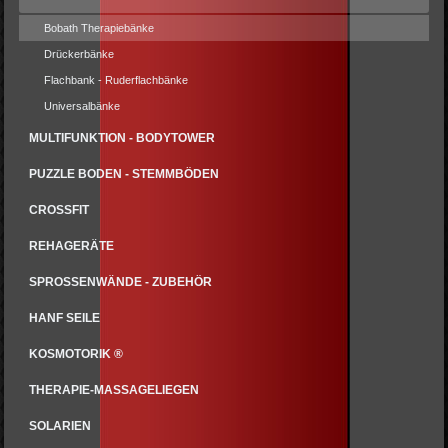
Bobath Therapiebänke
Drückerbänke
Flachbank - Ruderflachbänke
Universalbänke
MULTIFUNKTION - BODYTOWER
PUZZLE BODEN - STEMMBÖDEN
CROSSFIT
REHAGERÄTE
SPROSSENWÄNDE - ZUBEHÖR
HANF SEILE
KOSMOTORIK ®
THERAPIE-MASSAGELIEGEN
SOLARIEN