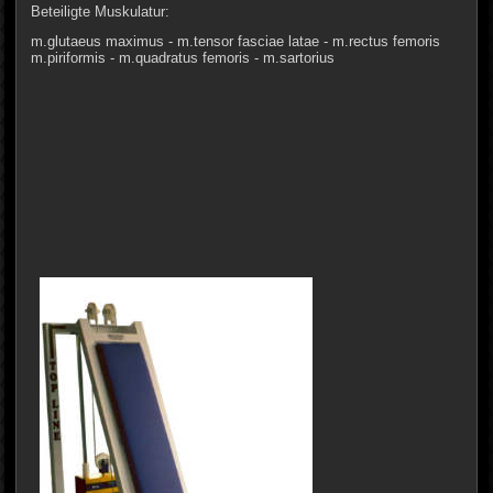
Beteiligte Muskulatur:
m.glutaeus maximus - m.tensor fasciae latae - m.rectus femoris
m.piriformis - m.quadratus femoris - m.sartorius