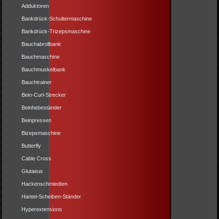
Adduktoren
Bankdrück-Schultermaschine
Bankdrück-Trizepsmaschine
Bauchabrollbank
Bauchmaschine
Bauchmuskelbank
Bauchtrainer
Bein-Curl-Strecker
Beinhebeständer
Beinpressen
Bizepsmaschine
Butterfly
Cable Cross
Glutaeus
Hackenschmiedten
Hantel-Scheiben-Ständer
Hyperextensions