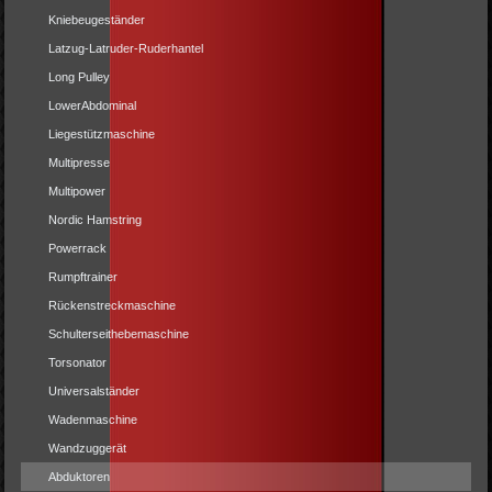
Kniebeugeständer
Latzug-Latruder-Ruderhantel
Long Pulley
LowerAbdominal
Liegestützmaschine
Multipresse
Multipower
Nordic Hamstring
Powerrack
Rumpftrainer
Rückenstreckmaschine
Schulterseithebemaschine
Torsonator
Universalständer
Wadenmaschine
Wandzuggerät
Abduktoren