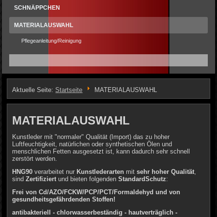
SCHNÄPPCHEN
MATERIALAUSWAHL
Pflegeanleitung/Reinigung
Aktuelle Seite:
Startseite
MATERIALAUSWAHL
MATERIALAUSWAHL
Kunstleder mit "normaler" Qualität (Import) das zu hoher
Luftfeuchtigkeit, natürlichen oder synthetischen Ölen und
menschlichen Fetten ausgesetzt ist, kann dadurch sehr schnell
zerstört werden.
HNG90
verarbeitet nur
Kunstlederarten
mit
sehr hoher Qualität
,
sind
Zertifiziert
und bieten folgenden
StandardSchutz
:
Frei von Cd/AZO/FCKW/PCP/PCT/Formaldehyd und von
gesundheitsgefährdenden Stoffen!
antibakteriell - chlorwasserbeständig - hautverträgli
ch -