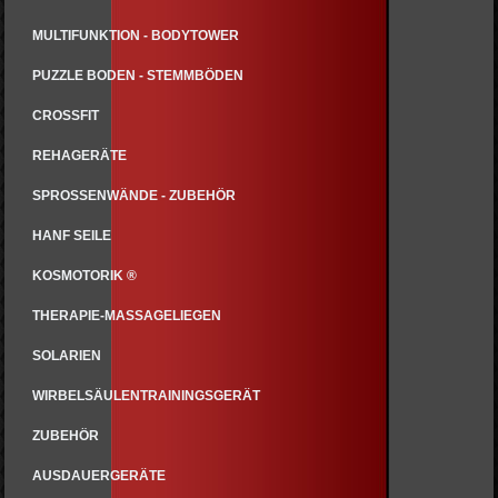
MULTIFUNKTION - BODYTOWER
PUZZLE BODEN - STEMMBÖDEN
CROSSFIT
REHAGERÄTE
SPROSSENWÄNDE - ZUBEHÖR
HANF SEILE
KOSMOTORIK ®
THERAPIE-MASSAGELIEGEN
SOLARIEN
WIRBELSÄULENTRAININGSGERÄT
ZUBEHÖR
AUSDAUERGERÄTE