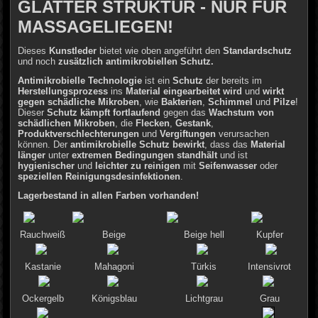
GLATTER STRUKTUR - NUR FÜR
MASSAGELIEGEN!
Dieses
Kunstleder
bietet wie oben angeführt den
Standardschutz
und noch
zusätzlich antimikrobiellen Schutz.
Antimikrobielle Technologie
ist ein
Schutz
der bereits im
Herstellungsprozess
ins
Material eingearbeitet wird
und
wirkt
gegen schädliche Mikroben
, wie
Bakterien
,
Schimmel
und
Pilze
!
Dieser
Schutz kämpft fortlaufend
gegen das
Wachstum von
schädlichen Mikroben
, die
Flecken
,
Gestank
,
Produktverschlechterungen
und
Vergiftungen
verursachen
können. Der
antimikrobielle Schutz
bewirkt
, dass das
Material
länger
unter
extremen Bedingungen standhält
und ist
hygienischer
und
leichter zu reinigen
mit
Seifenwasser
oder
speziellen
Reinigungsdesinfektionen
.
Lagerbestand in allen Farben vorhanden!
Rauchweiß
Beige
Beige hell
Kupfer
Kastanie
Mahagoni
Türkis
Intensivrot
Ockergelb
Königsblau
Lichtgrau
Grau