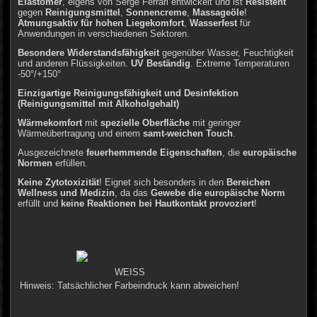
Elastomer
, eigens von Serge Ferrari entwickelt und ist
Resistent
gegen
Reinigungsmittel
,
Sonnencreme
,
Massageöle
!
Atmungsaktiv für hohen Liegekomfort
,
Wasserfest
für
Anwendungen in verschiedenen Sektoren.
Besondere Widerstandsfähigkeit
gegenüber Wasser, Feuchtigkeit
und anderen Flüssigkeiten.
UV Beständig
. Extreme Temperaturen
-50°/+150°
Einzigartige Reinigungsfähigkeit und Desinfektion
(Reinigungsmittel mit Alkoholgehalt)
Wärmekomfort
mit
spezielle Oberfläche
mit geringer
Wärmeübertragung und einem
samt-weichen Touch
.
Ausgezeichnete
feuerhemmende Eigenschaften
, die
europäische
Normen
erfüllen.
Keine Zytotoxizität
! Eignet sich besonders in den
Bereichen
Wellness und Medizin
, da das
Gewebe die europäische Norm
erfüllt und
keine Reaktionen bei Hautkontakt provoziert
!
WEISS
Hinweis: Tatsächlicher Farbeindruck kann abweichen!