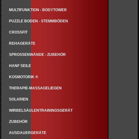
MULTIFUNKTION - BODYTOWER
PUZZLE BODEN - STEMMBÖDEN
CROSSFIT
REHAGERÄTE
SPROSSENWÄNDE - ZUBEHÖR
HANF SEILE
KOSMOTORIK ®
THERAPIE-MASSAGELIEGEN
SOLARIEN
WIRBELSÄULENTRAININGSGERÄT
ZUBEHÖR
AUSDAUERGERÄTE