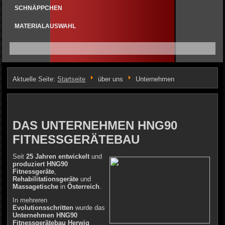
SCHNÄPPCHEN
MATERIALAUSWAHL
Aktuelle Seite:
Startseite
über uns
Unternehmen
DAS UNTERNEHMEN HNG90
FITNESSGERÄTEBAU
Seit
25 Jahren
entwickelt
und
produziert
HNG90
Fitnessgeräte
,
Rehabilitationsgeräte
und
Massagetische
in
Österreich
.
In mehreren
Evolutionsschritten
wurde das
Unternehmen HNG90
Fitnessgerätebau
Herwig