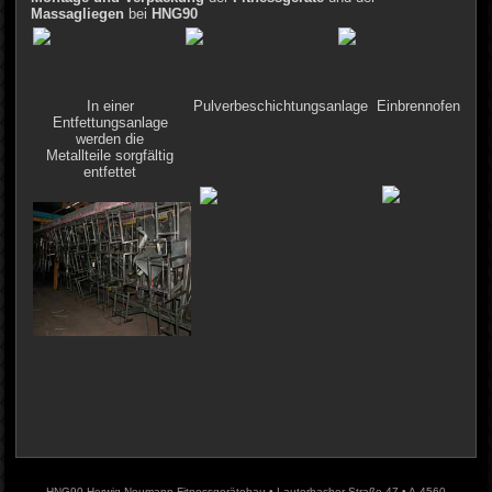
Massagliegen
bei
HNG90
In einer
Pulverbeschichtungsanlage
Einbrennofen
Entfettungsanlage
werden die
Metallteile sorgfältig
entfettet
HNG90 Herwig Neumann Fitnessgerätebau • Lauterbacher Straße 47 • A-4560