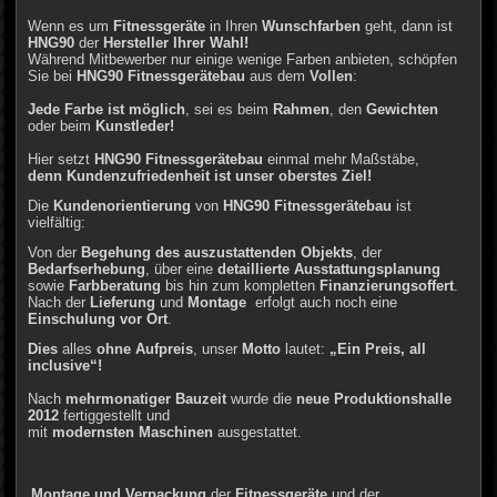
Wenn es um
Fitnessgeräte
in Ihren
Wunschfarben
geht, dann ist
HNG90
der
Hersteller Ihrer Wahl!
Während Mitbewerber nur einige wenige Farben anbieten, schöpfen
Sie bei
HNG90 Fitnessgerätebau
aus dem
Vollen
:
Jede Farbe ist möglich
, sei es beim
Rahmen
, den
Gewichten
oder beim
Kunstleder!
Hier setzt
HNG90 Fitnessgerätebau
einmal mehr Maßstäbe,
denn Kundenzufriedenheit ist unser oberstes Ziel!
Die
Kundenorientierung
von
HNG90 Fitnessgerätebau
ist
vielfältig:
Von der
Begehung des auszustattenden Objekts
, der
Bedarfserhebung
, über eine
detaillierte Ausstattungsplanung
sowie
Farbberatung
bis hin zum kompletten
Finanzierungsoffert
.
Nach der
Lieferung
und
Montage
erfolgt auch noch eine
Einschulung vor Ort
.
Dies
alles
ohne Aufpreis
, unser
Motto
lautet:
„Ein Preis, all
inclusive“!
Nach
mehrmonatiger Bauzeit
wurde die
neue Produktionshalle
2012
fertiggestellt und
mit
modernsten Maschinen
ausgestattet.
Montage und Verpackung
der
Fitnessgeräte
und der