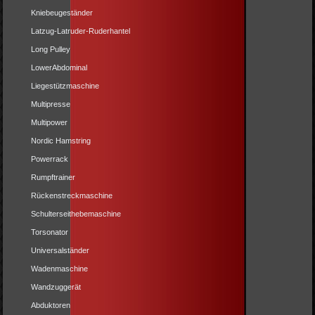
Kniebeugeständer
Latzug-Latruder-Ruderhantel
Long Pulley
LowerAbdominal
Liegestützmaschine
Multipresse
Multipower
Nordic Hamstring
Powerrack
Rumpftrainer
Rückenstreckmaschine
Schulterseithebemaschine
Torsonator
Universalständer
Wadenmaschine
Wandzuggerät
Abduktoren