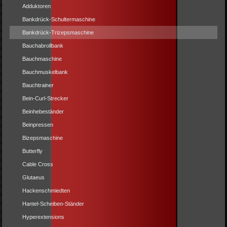
Adduktoren
Bankdrück-Schultermaschine
Bankdrück-Trizepsmaschine
Bauchabrollbank
Bauchmaschine
Bauchmuskelbank
Bauchtrainer
Bein-Curl-Strecker
Beinhebeständer
Beinpressen
Bizepsmaschine
Butterfly
Cable Cross
Glutaeus
Hackenschmiedten
Hantel-Scheiben-Ständer
Hyperextensions